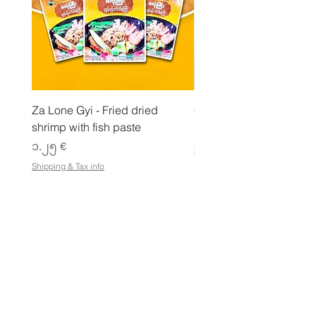
Za Lone Gyi - Fried dried
CityValue - Jaggery ထန
shrimp with fish paste
Price
၆.၉၉ €
Price
၁.၂၅ €
Shipping & Tax info
Shipping & Tax info
စတိုးဆိုင်
ဆိုင်ထုတ်ကုန်အားလုံးကို ဈေးဝယ်ပါ
စည်းကမ်းသတ်မှတ်ချက်များ
e-Gift Card စည်းမျဥ်းစည်းကမ်းများ