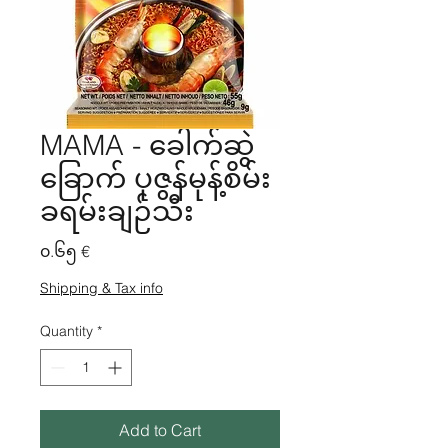
MAMA - ခေါက်ဆွဲ
ခြောက် ပုဇွန်မုန့်စိမ်း
ခရမ်းချဉ်သီး
Price
၀.၆၅ €
Shipping & Tax info
Quantity
*
Add to Cart