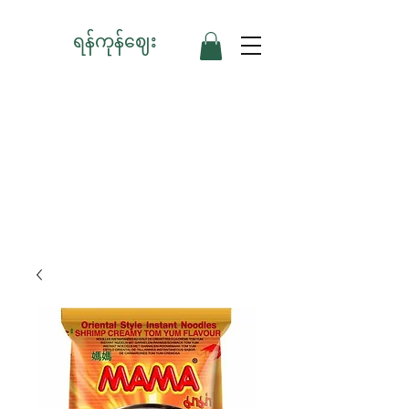
ရန်ကုန်ဈေး