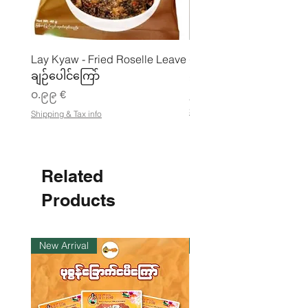
Lay Kyaw - Fried Roselle Leave
ပဲအကျက်ကျက် (160g) 
ချဉ်ပေါင်ကြော်
Price
၃.၅၀ €
Price
၀.၉၉ €
၂၁.၈၈ €
၂
Shipping & Tax info
Shipping & Tax info
၁
.
၈
၈
Related
€
p
e
Products
r
1
K
i
New Arrival
ကုန်ပစ္စည်းလက်ဝယ်ရှိ
l
o
g
r
a
m