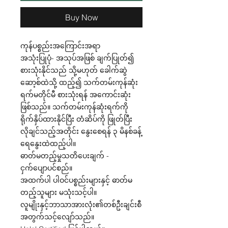
Buy Now
ကုန်ပစ္စည်းအကြောင်းအရာ
အသုံးပြုပုံ- အသုပ်အဖြစ် ချက်ပြုတ်၍
စားသုံးနိုင်သည် သို့မဟုတ် ခေါက်ဆွဲ
ဆော့စ်ထဲသို့ ထည့်၍ သက်တမ်းကုန်ဆုံး
ရက်မတိုင်မီ စားသုံးရန် အကောင်းဆုံး
ဖြစ်သည်။ သက်တမ်းကုန်ဆုံးရက်ကို
ရိုက်နှိပ်ထားနိုင်ပြီး တံဆိပ်ကို ဖြုတ်ပြီး
လိုချင်သည့်အတိုင်း နွေးစေရန် ၃ မိနစ်ခန့်
ရေနွေးထဲထည့်ပါ။
ဓာတ်မတည့်မှုသတိပေးချက် -
ငှက်ပျောပင်စည်။
အထက်ပါ ပါဝင်ပစ္စည်းများနှင့် ဓာတ်မ
တည့်သူများ မသုံးသင့်ပါ။
လူမျိုးနှင့်ဘာသာအားလုံး၏တစ်ဦးချင်းစီ
အတွက်သင့်လျော်သည်။