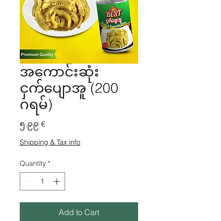
အကောင်းဆုံး
ငှက်ပျောအူ (200
ဂရမ်)
Price
၅.၉၉ €
Shipping & Tax info
Quantity
*
Add to Cart