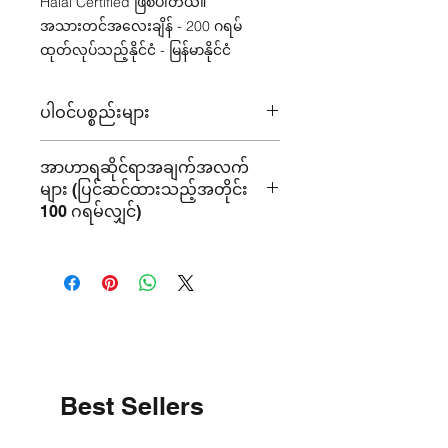
Halal Certified ဖြစ်ပါတယ်။
အသားတင်အလေးချိန် - 200 ဂရမ်
ထုတ်လုပ်သည့်နိုင်ငံ - မြန်မာနိုင်ငံ
ပါဝင်ပစ္စည်းများ
ငှက်ပျောပင်စည်။
အာဟာရဆိုင်ရာအချက်အလက်
များ (ပြင်ဆင်ထားသည့်အတိုင်း
100 ဂရမ်လျှင်)
စွမ်းအင် -8 kcal
ပရိုတိန်း- 0.1 ဂရမ်
အဆီ - 0.03 ဂရမ်
ကစီဓာတ် - 2 ဂရမ်
ဆိုဒီယမ် - 37.70 မီလီဂရမ်
Best Sellers