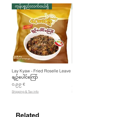
ကုန်ပစ္စည်းလက်ဝယ်ရှိ
ကုန်ပစ္စည်းလက်ဝယ်ရှိ
Lay Kyaw - Fried Roselle Leave
ပဲအကျက်ကျက် (160g) 
ချဉ်ပေါင်ကြော်
Price
၃.၅၀ €
Price
၀.၉၉ €
၂၁.၈၈ €
၂
Shipping & Tax info
Shipping & Tax info
၁
.
၈
၈
Related
€