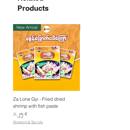
p
e
Products
r
1
K
i
New Arrival
ကုန်ပစ္စည်းလက်ဝယ်ရှိ
l
o
g
r
a
m
Za Lone Gyi - Fried dried
CityValue - Jaggery ထန
shrimp with fish paste
Price
၆.၉၉ €
Price
၁.၂၅ €
Shipping & Tax info
Shipping & Tax info