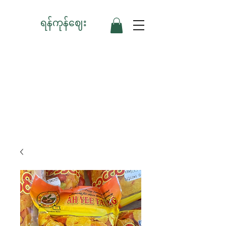
ရန်ကုန်ဈေး