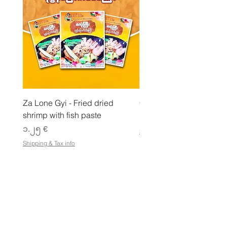
r
a
m
Za Lone Gyi - Fried dried
CityValue - Jaggery ထန
shrimp with fish paste
Price
၆.၉၉ €
Price
၁.၂၅ €
Shipping & Tax info
Shipping & Tax info
စတိုးဆိုင်
ဆိုင်ထုတ်ကုန်အားလုံးကို ဈေးဝယ်ပါ