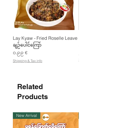
Lay Kyaw - Fried Roselle Leave
ပဲအကျက်ကျက် (160g) 
ချဉ်ပေါင်ကြော်
Price
၃.၅၀ €
Price
၀.၉၉ €
၂၁.၈၈ €
၂
Shipping & Tax info
Shipping & Tax info
၁
.
၈
၈
Related
€
p
e
Products
r
1
K
i
New Arrival
ကုန်ပစ္စည်းလက်ဝယ်ရှိ
l
o
g