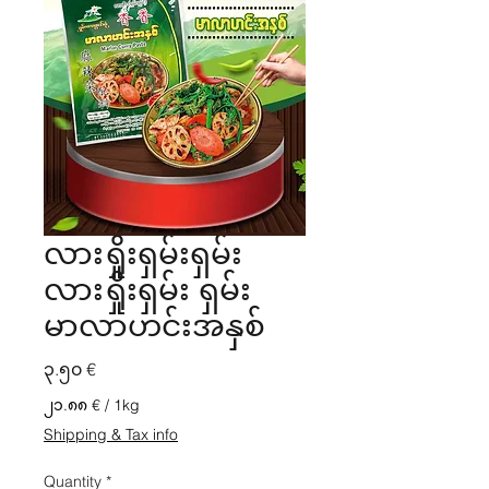
လားရှိုးရှမ်းရှမ်း
လားရှိုးရှမ်း ရှမ်း
မာလာဟင်းအနှစ်
Price
၃.၅၀ €
၂၁.၈၈ €
/
1kg
၂၁.၈၈ €
Shipping & Tax info
per
1
Quantity
*
Kilogram