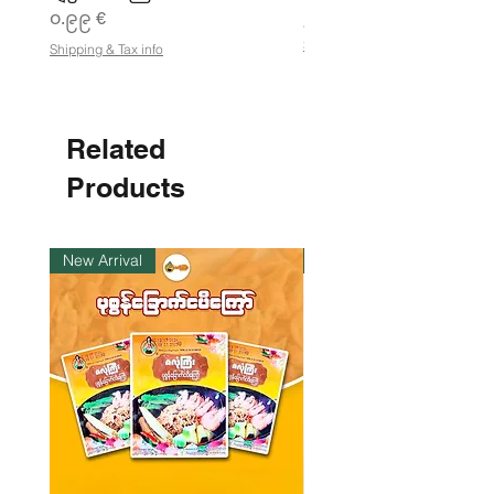
Price
၀.၉၉ €
၂၁.၈၈ €
၂
Shipping & Tax info
Shipping & Tax info
၁
.
၈
၈
Related
€
p
e
Products
r
1
K
i
New Arrival
ကုန်ပစ္စည်းလက်ဝယ်ရှိ
l
o
g
r
a
m