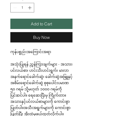
Add to Cart
Buy Now
ကုန်ပစ္စည်းအကြောင်းအရာ
အသုံးပြုရန် ညွှန်ကြားချက်များ - အသား၊
ပင်လယ်စာ၊ ဟင်းသီးဟင်းရွက်၊ မာလာ
အနက်ရောင်ခေါက်ဆွဲ၊ ခေါက်ဆွဲအဖြူနှင့်
အစိမ်းရောင်ခေါက်ဆွဲ စုစုပေါင်းပမာဏ
၅၀ ဂရမ် သို့မဟုတ် ၁၀၀၀ ဂရမ်ကို
ပြင်ဆင်ပါ။ ရေဆေးပြီးမှ ကြိုက်တာ။
အသားနှင့်ပင်လယ်စာများကို ကောင်းစွာ
ပြုတ်ပါ။အသီးအရွက်များကို ကောင်းစွာ
ပြုတ်ပြီး အိုးထဲမှဖယ်ထုတ်လိုက်ပါ။