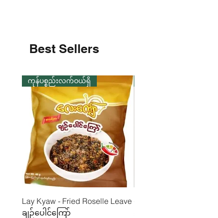
အဆီ(%) - 50.28
ဖိုက်ဘာ(%) - 14.16
ကာဘိုဟိုက်ဒရိတ်(%) - 20.13
Best Sellers
ကုန်ပစ္စည်းလက်ဝယ်ရှိ
ကုန်ပစ္စည်းလက်ဝယ်ရှိ
Lay Kyaw - Fried Roselle Leave
ပဲအကျက်ကျက် (160g) 
ချဉ်ပေါင်ကြော်
Price
၃.၅၀ €