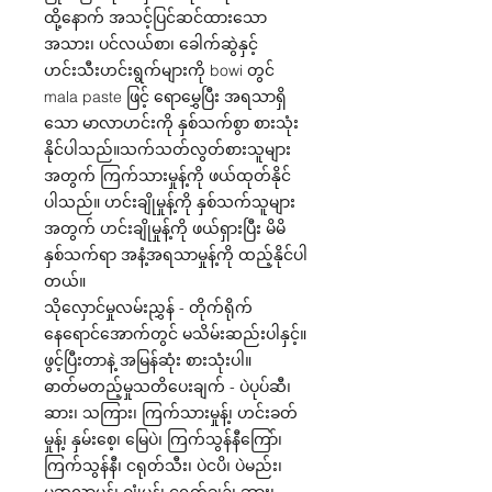
ထို့နောက် အသင့်ပြင်ဆင်ထားသော
အသား၊ ပင်လယ်စာ၊ ခေါက်ဆွဲနှင့်
ဟင်းသီးဟင်းရွက်များကို bowi တွင်
mala paste ဖြင့် ရောမွှေပြီး အရသာရှိ
သော မာလာဟင်းကို နှစ်သက်စွာ စားသုံး
နိုင်ပါသည်။သက်သတ်လွတ်စားသူများ
အတွက် ကြက်သားမှုန့်ကို ဖယ်ထုတ်နိုင်
ပါသည်။ ဟင်းချိုမှုန့်ကို နှစ်သက်သူများ
အတွက် ဟင်းချိုမှုန့်ကို ဖယ်ရှားပြီး မိမိ
နှစ်သက်ရာ အနံ့အရသာမှုန့်ကို ထည့်နိုင်ပါ
တယ်။
သိုလှောင်မှုလမ်းညွှန် - တိုက်ရိုက်
နေရောင်အောက်တွင် မသိမ်းဆည်းပါနှင့်။
ဖွင့်ပြီးတာနဲ့ အမြန်ဆုံး စားသုံးပါ။
ဓာတ်မတည့်မှုသတိပေးချက် - ပဲပုပ်ဆီ၊
ဆား၊ သကြား၊ ကြက်သားမှုန့်၊ ဟင်းခတ်
မှုန့်၊ နှမ်းစေ့၊ မြေပဲ၊ ကြက်သွန်နီကြော်၊
ကြက်သွန်နီ၊ ငရုတ်သီး၊ ပဲငပိ၊ ပဲမည်း၊