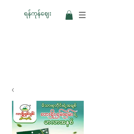
ရန်ကုန်ဈေး