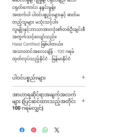
မဆလာမှုန့်၊ ဂျုံမှုန့်၊ ငရုတ်ချဉ်၊ ဆား၊
ငရုတ်ကောင်း၊ နနွင်းမှုန့်။
အထက်ပါ ပါဝင်ပစ္စည်းများနှင့် ဓာတ်မ
တည့်သူများ မသုံးသင့်ပါ။
လူမျိုးနှင့်ဘာသာအားလုံး၏တစ်ဦးချင်းစီ
အတွက်သင့်လျော်သည်။
Halal Certified ဖြစ်ပါတယ်။
အသားတင်အလေးချိန် - 100 ဂရမ်
ထုတ်လုပ်သည့်နိုင်ငံ - မြန်မာနိုင်ငံ
ပါဝင်ပစ္စည်းများ
ပဲပိစပ်ဆီ၊ဆား၊သကြား၊ကြက်သားမှုန့်၊
အာဟာရဆိုင်ရာအချက်အလက်
ဟင်းခတ်မှုန့်၊နှမ်းစေ့၊မြေပဲ၊ကြက်သွန်နီ
များ (ပြင်ဆင်ထားသည့်အတိုင်း
ကြော်၊ကြက်သွန်နီ၊ငရုတ်သီး၊ပဲငပိ၊ပဲ
100 ဂရမ်လျှင်)
အနက်ရောင်၊မဆလာမှုန့်၊ဂျုံမှုန့်၊ငရုတ်
ချဉ်၊ဆား၊ငရုတ်ကောင်း၊နနွင်းမှုန့်။
အစိုဓာတ် (%) - 0.99
ပြာ (%) - ၆.၁၂
ပရိုတင်း(%) - ၈.၃၂