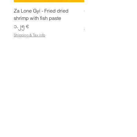
Za Lone Gyi - Fried dried
CityValue - Jaggery ထန
shrimp with fish paste
Price
၆.၉၉ €
Price
၁.၂၅ €
Shipping & Tax info
Shipping & Tax info
စတိုးဆိုင်
ဆိုင်ထုတ်ကုန်အားလုံးကို ဈေးဝယ်ပါ
စည်းကမ်းသတ်မှတ်ချက်များ
e-Gift Card စည်းမျဥ်းစည်းကမ်းများ
ထုတ်ကုန်ပြန်ပို့ခြင်းမူဝါဒ
အရောင်းဆိုင်မူဝါဒ
ကိုယ်ရေးအချက်အလက်မူဝါဒ
အမြဲမေးလေ့ရှိသောမေးခွန်းများ