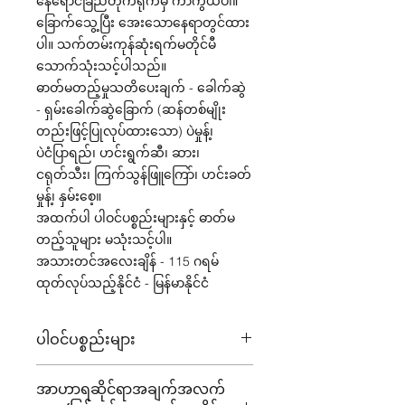
နေရောင်ခြည်တိုက်ရိုက်မှ ကာကွယ်ပါ။
ခြောက်သွေ့ပြီး အေးသောနေရာတွင်ထား
ပါ။ သက်တမ်းကုန်ဆုံးရက်မတိုင်မီ
သောက်သုံးသင့်ပါသည်။
ဓာတ်မတည့်မှုသတိပေးချက် - ခေါက်ဆွဲ
- ရှမ်းခေါက်ဆွဲခြောက် (ဆန်တစ်မျိုး
တည်းဖြင့်ပြုလုပ်ထားသော) ပဲမှုန့်၊
ပဲငံပြာရည်၊ ဟင်းရွက်ဆီ၊ ဆား၊
ငရုတ်သီး၊ ကြက်သွန်ဖြူကြော်၊ ဟင်းခတ်
မှုန့်၊ နှမ်းစေ့။
အထက်ပါ ပါဝင်ပစ္စည်းများနှင့် ဓာတ်မ
တည့်သူများ မသုံးသင့်ပါ။
အသားတင်အလေးချိန် - 115 ဂရမ်
ထုတ်လုပ်သည့်နိုင်ငံ - မြန်မာနိုင်ငံ
ပါဝင်ပစ္စည်းများ
ခေါက်ဆွဲ – ရှမ်းခေါက်ဆွဲခြောက် (ဆန်
အာဟာရဆိုင်ရာအချက်အလက်
တစ်မျိုးတည်းဖြင့် ပြုလုပ်ထားသော)