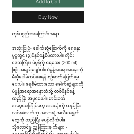
Add to Cart
Buy Now
ကုန်ပစ္စည်းအကြောင်းအရာ
အသုံးပြုပုံ- ခေါက်ဆွဲခြောက်ကို ရေနွေး
ပူပူတွင် (၃)မိနစ်ခန့်စိမ်ထားပါ။ တိုင်း
ဒေသကြီး။ ပဲမှုန့်ကို ရေအေး (200 ml)
ဖြင့် အရည်ဖျော်ပါ။ ပဲမှုန့်အရောအနှောကို
မီးဖိုပေါ်မကပ်စေရန် စဉ်ဆက်မပြတ်မွှေ
ပေးပါ။ ရေစိမ်ထားသော ခေါက်ဆွဲများကို
ပဲမှုန့်အရောအနှောထဲသို့ တစ်မိနစ်ခန့်
ထည့်ပြီး အပူပေးပါ။ ဟင်းခတ်
အမွှေးအကြိုင်တွေ အားလုံးကို ထည့်ပြီး
သင်နှစ်သက်တဲ့ အသားနဲ့ အသီးအရွက်
တွေကို ထည့်ပြီး ပျော်လိုက်ပါ။
သိုလှောင်မှု ညွှန်ကြားချက်များ -