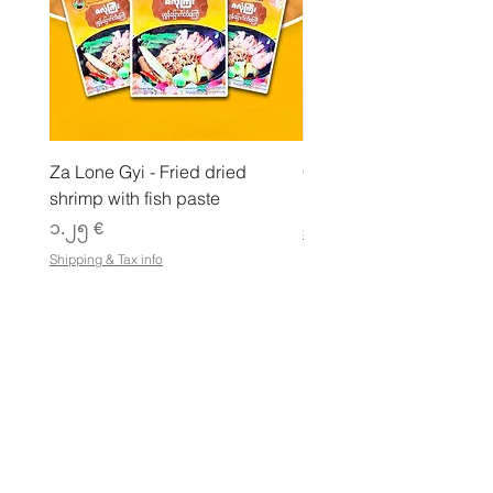
Za Lone Gyi - Fried dried
CityValue - Jaggery ထန
shrimp with fish paste
Price
၆.၉၉ €
Price
၁.၂၅ €
Shipping & Tax info
Shipping & Tax info
စတိုးဆိုင်
ဆိုင်ထုတ်ကုန်အားလုံးကို ဈေးဝယ်ပါ
စည်းကမ်းသတ်မှတ်ချက်များ
e-Gift Card စည်းမျဥ်းစည်းကမ်းများ