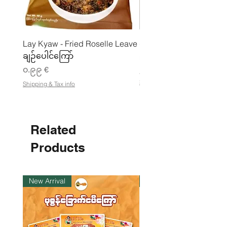
Lay Kyaw - Fried Roselle Leave
ပဲအကျက်ကျက် (160g) 
ချဉ်ပေါင်ကြော်
Price
၃.၅၀ €
Price
၀.၉၉ €
၂၁.၈၈ €
၂
Shipping & Tax info
Shipping & Tax info
၁
.
၈
၈
Related
€
p
e
Products
r
1
K
i
New Arrival
ကုန်ပစ္စည်းလက်ဝယ်ရှိ
l
o
g
r
a
m