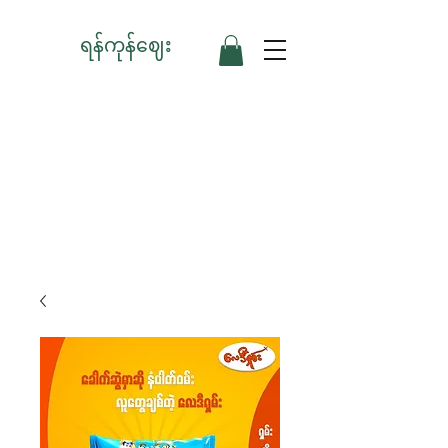
ရန်ကုန်ဈေး