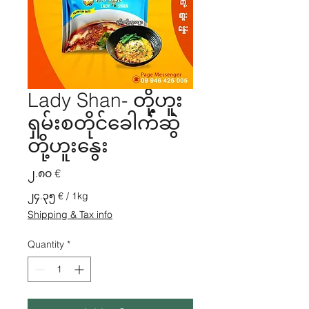
Lady Shan- တို့ဟူး
ရှမ်းစတိုင်ခေါက်ဆွဲ
တို့ဟူးနွေး
Price
၂.၈၀ €
၂၄.၃၅ €
/
1kg
၂၄.၃၅ €
Shipping & Tax info
per
1
Quantity
*
Kilogram