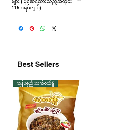
များ (ပြင်ဆင်ထားသည့်အတိုင်း
ပဲမှုန့်၊ ပဲငံပြာရည်၊ ဟင်းရွက်ဆီ၊ ဆား၊
115 ဂရမ်လျှင်)
ငရုတ်သီး၊ ကြက်သွန်ဖြူကြော်၊ ဟင်းခတ်
မှုန့်၊ နှမ်းစေ့။
စွမ်းအင် -445.6 kcal
ပရိုတင်း- 13.3%
အဆီ - 18%
ကစီဓာတ် - 59.9%
ဖိုင်ဘာ - 3.3%
Best Sellers
ကုန်ပစ္စည်းလက်ဝယ်ရှိ
ကုန်ပစ္စည်းလက်ဝယ်ရှိ