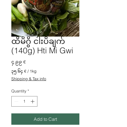
ထိမိဂွိ ငါးပိချက်
(140g) Hti Mi Gwi
Price
၄.၉၉ €
၃၅.၆၄ €
/
1kg
၃၅.၆၄ €
Shipping & Tax info
per
1
Quantity
*
Kilogram
Add to Cart