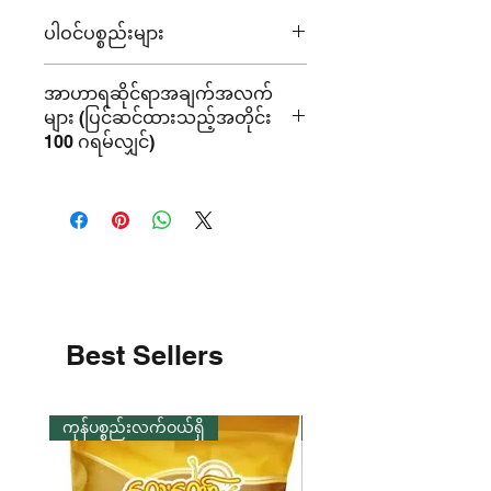
ပါဝင်ပစ္စည်းများ
ငါးငပိငံပြာရည်၊ ရိုဟူမီးဖုတ်၊ ငရုပ်
အာဟာရဆိုင်ရာအချက်အလက်
ကောင်းမှုန့်၊ နေကြာဆီ၊ ကြက်သွန်နီ၊
များ (ပြင်ဆင်ထားသည့်အတိုင်း
မန်ကျည်းသီး၊ ကြက်သွန်ဖြူ၊ နနွင်းမှုန့်
100 ဂရမ်လျှင်)
စွမ်းအင်တန်ဖိုး - 154.3 Kcal
ပရိုတင်း- 6.25% ဂရမ်
အဆီ - 14.3% ဂရမ်
အမျှင်ဓာတ် - 2.78% ဂရမ်
ကာဘိုဟိုက်ဒရိတ် - 0.15% ဂရမ်
Best Sellers
ကုန်ပစ္စည်းလက်ဝယ်ရှိ
ကုန်ပစ္စည်းလက်ဝယ်ရှိ