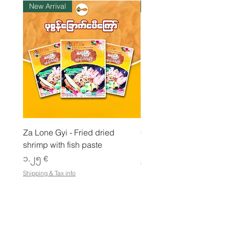
i
New Arrival
ကုန်ပစ္စည်းလက်ဝယ်ရှိ
l
o
g
r
a
m
Za Lone Gyi - Fried dried
CityValue - Jaggery ထန
shrimp with fish paste
Price
၆.၉၉ €
Price
၁.၂၅ €
Shipping & Tax info
Shipping & Tax info