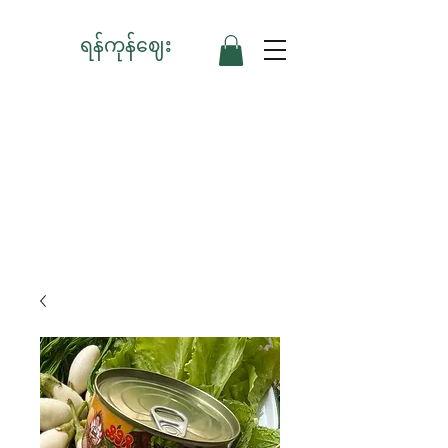
ရန်ကုန်ဈေး