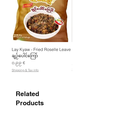
Lay Kyaw - Fried Roselle Leave
ပဲအကျက်ကျက် (160g) 
ချဉ်ပေါင်ကြော်
Price
၃.၅၀ €
Price
၀.၉၉ €
၂၁.၈၈ €
၂
Shipping & Tax info
Shipping & Tax info
၁
.
၈
၈
Related
€
p
e
Products
r
1
K