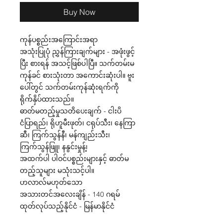
Buy Now
ကုန်ပစ္စည်းအကြောင်းအရာ
အသုံးပြုပုံ ညွှန်ကြားချက်များ - အဖုံးဖွင့်
ပြီး စားရန် အသင့်ဖြစ်ပါပြီ။ သက်တမ်းမ
ကုန်ခင် စားသုံးတာ အကောင်းဆုံးပါ။ ဗူး
ပေါ်တွင် သက်တမ်းကုန်ဆုံးရက်ကို
ရိုက်နှိပ်ထားသည်။
ဓာတ်မတည့်မှုသတိပေးချက် - ငါးပိ
ငံပြာရည်၊ ရိုဟူမီးဖုတ်၊ ငရုပ်သီး၊ နေကြာ
ဆီ၊ ကြက်သွန်နီ၊ မန်ကျည်းသီး၊
ကြက်သွန်ဖြူ၊ နနွင်းမှုန့်၊
အထက်ပါ ပါဝင်ပစ္စည်းများနှင့် ဓာတ်မ
တည့်သူများ မသုံးသင့်ပါ။
ဟလာလ်မဟုတ်သော
အသားတင်အလေးချိန် - 140 ဂရမ်
ထုတ်လုပ်သည့်နိုင်ငံ - မြန်မာနိုင်ငံ