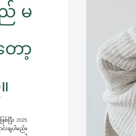
သည် မ
တော့
။
ြစ်ပြီး 2025
ာင်းချပါမည်။