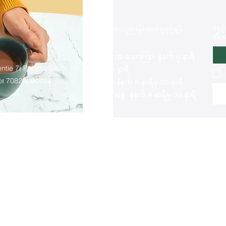
နေ့စ
ဖောက်သည်ဝန်ဆောင်မှုဖွင့်ချိန်
အီး
တနင်္လာ-သောကြာ- နံနက် ၇ နာရီ
ntie 7၊ Pohjois-Savo၊
မှ ၁၀ နာရီ
၊ 70820၊ ဖင်လန်
စနေ၊ နံနက် ၈ နာရီမှ ၁၀ နာရီ
တနင်္ဂနွေ- နံနက် ၈ နာရီမှ ၁၁ နာရီ
အိုဗာ အစီရင်ခံစာ