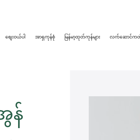
စျေးဝယ်ပါ
အာရှကုန်စုံ
မြန်မာ့ထုတ်ကုန်များ
လက်ဆောင်ကတ
အွန်