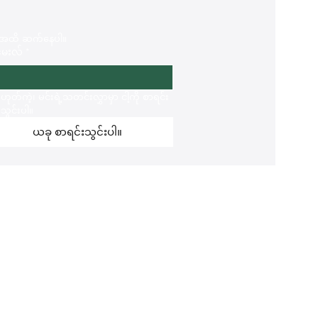
ွဲအထိ ဆက်နေပါ။
မေးလ်
*
ဟုတ်ကဲ့၊ မင်းရဲ့သတင်းလွှာမှာ ငါ့ကို စာရင်း
သွင်းပါ။
ယခု စာရင်းသွင်းပါ။