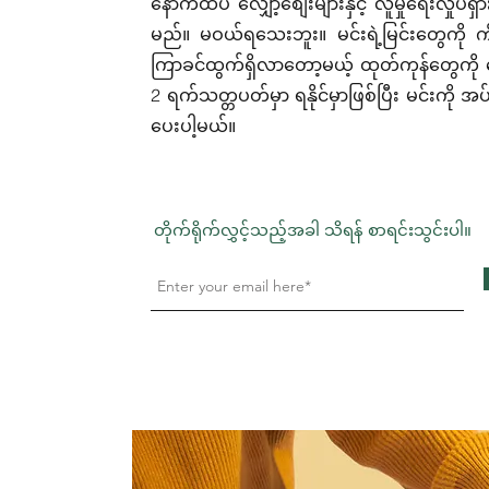
နောက်ထပ် လျှော့စျေးများနှင့် လူမှုရေးလှုပ်ရှ
မည်။ မဝယ်ရသေးဘူး။ မင်းရဲ့မြင်းတွေကို ကိ
ကြာခင်ထွက်ရှိလာတော့မယ့် ထုတ်ကုန်တွေကို
2 ရက်သတ္တပတ်မှာ ရနိုင်မှာဖြစ်ပြီး မင်းကို အ
ပေးပါ့မယ်။
တိုက်ရိုက်လွှင့်သည့်အခါ သိရန် စာရင်းသွင်းပါ။