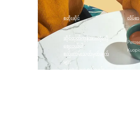
စတိုးဆိုင်
လိပ်စာ
ဆိုင်ထုတ်ကုန်အားလုံးကို
Petose
ဈေးဝယ်ပါ
Kuopio
စည်းကမ်းသတ်မှတ်ချက်
များ
e-Gift Card စည်းမျဥ်း
စည်းကမ်းများ
ထုတ်ကုန်ပြန်ပို့ခြင်းမူဝါဒ
အရောင်းဆိုင်မူဝါဒ
ကိုယ်ရေးအချက်အလက်မူ
ဝါဒ
အမြဲမေးလေ့ရှိသောမေးခွန်း
များ