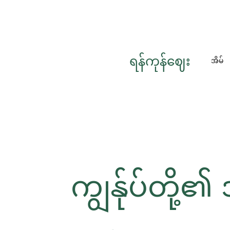
ရန်ကုန်ဈေး
အိမ်
ကျွန်ုပ်တို့၏ 