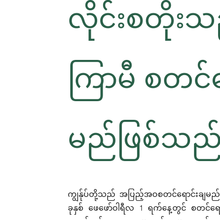
လိုင်းစတိုး
ကြာမီ စတင်
မည်ဖြစ်သည်
ကျွန်ုပ်တို့သည် အပြည့်အဝစတင်ရောင်းချမည်ဖ
ခုနှစ် ဖေဖော်ဝါရီလ 1 ရက်နေ့တွင် စတင်ရေ