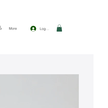
်
More
Log In