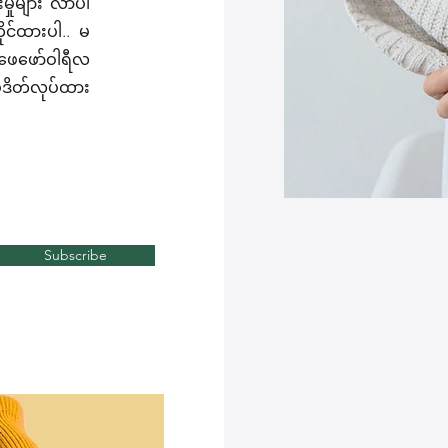
ားမှုများ လာပါ
ုင်ထားပါ.. မ
 ဖေဖော်ဝါရီလ
ပ်ဒိတ်လုပ်ထား
Subscribe